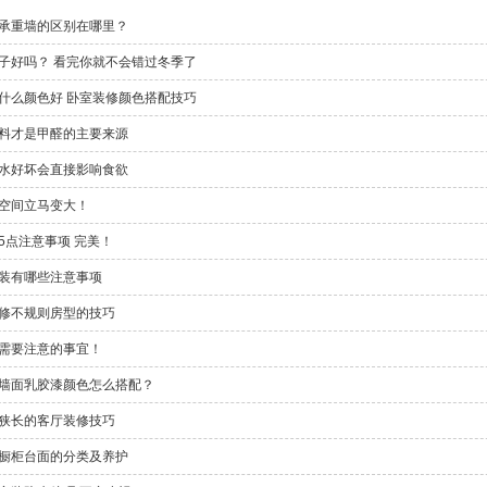
承重墙的区别在哪里？
子好吗？ 看完你就不会错过冬季了
什么颜色好 卧室装修颜色搭配技巧
料才是甲醛的主要来源
水好坏会直接影响食欲
空间立马变大！
5点注意事项 完美！
装有哪些注意事项
修不规则房型的技巧
需要注意的事宜！
墙面乳胶漆颜色怎么搭配？
狭长的客厅装修技巧
橱柜台面的分类及养护