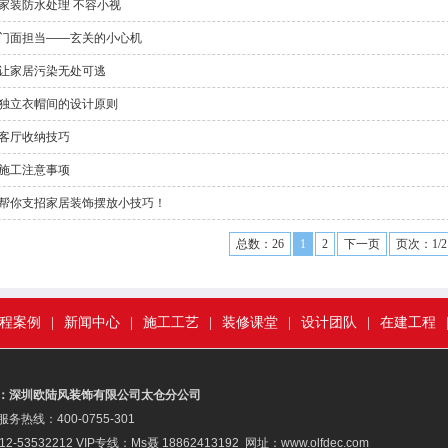
家装防水处理 不容小视
门面担当——玄关的小心机
让家居污染无处可逃
独立衣帽间的设计原则
客厅收纳技巧
施工注意事项
帮你支招家居装饰摆放小技巧！
总数：26
1
2
下一页
页次：1/2
程案例
|
新闻中心
|
施工工艺
|
装修课堂
|
设计团队
|
在建工程
：深圳欧陆风装饰有限公司太仓分公司
务热线：400-0755-301
2-53532212 VIP专线：Ms聂 18862413192 网址：www.olfdec.com