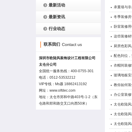
最新活动
承重墙与非
最新资讯
冬季装修房
卧室装修用
行业动态
这些装修材
联系我们
Contact us
厨房色彩风
配色到位，
深圳市欧陆风装饰设计工程有限公司
太仓分公司
衣帽间装修
全国统一服务热线：400-0755-301
玻璃地板安
电话：0512-53532212
VIP专线：Ms聂 18862413192
教你如何装
网址：www.olfdec.com
办公室装修
地址：太仓市郑和中路403号-1-2（东
仓路和郑和路交叉口向西50米）
太仓欧陆风
太仓欧陆风
太仓欧陆风