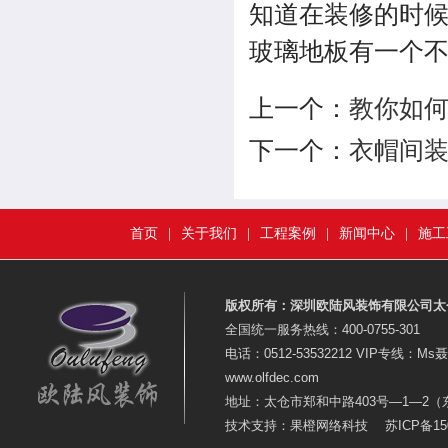
知道在装修的时
玻璃地板有一个
上一个：
教你如
下一个：
衣帽间装
首页
|
关于我们
|
工程案例
|
新闻中心
|
施工
版权所有：深圳欧陆风装饰有限公司太
全国统一服务热线：400-0755-301
电话：0512-53532212 VIP专线：Ms聂
www.olfdec.com
地址：太仓市郑和中路403号—1—2
技术支持：
果橙网络科技
苏ICP备15