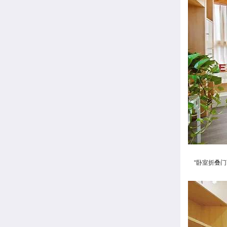
“卧室折叠门