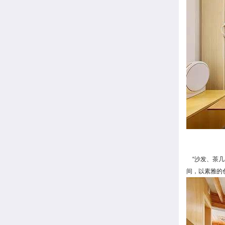
“沙发、茶几
间，以素雅的