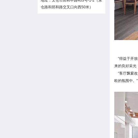
地址：太仓市郑和中路403号-1-2（东
仓路和郑和路交叉口向西50米）
“得益于开放
来的良好采光
“客厅飘窗改
欧的氛围中。”