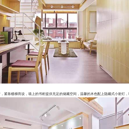
，紧靠楼梯而设，墙上的书柜提供充足的储藏空间，温馨的木色配上隐藏式小射灯，