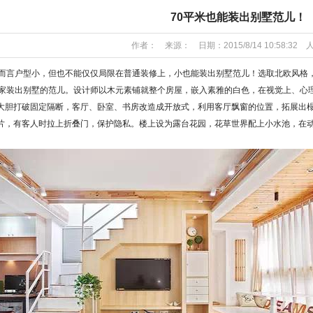
70平米也能装出别墅范儿！
作者： 来源： 日期：2015/8/14 10:58:32 
而言户型小，但也不能仅仅局限在普通装修上，小也能装出别墅范儿！选取北欧风格
的家装出别墅的范儿。设计师以木元素铺就整个房屋，嵌入素雅的白色，在视觉上、心
胆打破固定隔断，客厅、卧室、书房改造成开放式，利用客厅飘窗的位置，拓展出榻
片，有客人时拉上折叠门，保护隐私。楼上设为露台花园，花草世界配上小水池，在